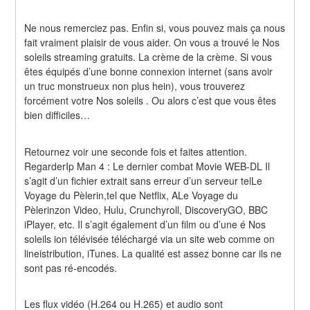
Ne nous remerciez pas. Enfin si, vous pouvez mais ça nous 
fait vraiment plaisir de vous aider. On vous a trouvé le Nos 
soleils streaming gratuits. La crème de la crème. Si vous 
êtes équipés d’une bonne connexion internet (sans avoir 
un truc monstrueux non plus hein), vous trouverez 
forcément votre Nos soleils . Ou alors c’est que vous êtes 
bien difficiles…
Retournez voir une seconde fois et faites attention. 
RegarderIp Man 4 : Le dernier combat Movie WEB-DL Il 
s’agit d’un fichier extrait sans erreur d’un serveur telLe 
Voyage du Pèlerin,tel que Netflix, ALe Voyage du 
Pèlerinzon Video, Hulu, Crunchyroll, DiscoveryGO, BBC 
iPlayer, etc. Il s’agit également d’un film ou d’une é Nos 
soleils ion télévisée téléchargé via un site web comme on 
lineistribution, iTunes. La qualité est assez bonne car ils ne 
sont pas ré-encodés.
Les flux vidéo (H.264 ou H.265) et audio sont 